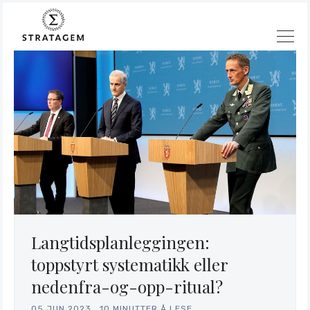
Langtidsplanleggingen:
toppstyrt systematikk eller
nedenfra-og-opp-ritual?
05.JUN.2023
.
10 MINUTTER Å LESE