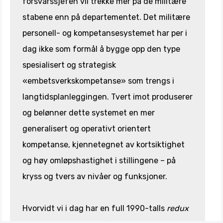
forsvarssjefen vil trekke mer på de militære
stabene enn på departementet. Det militære
personell- og kompetansesystemet har per i
dag ikke som formål å bygge opp den type
spesialisert og strategisk
«embetsverkskompetanse» som trengs i
langtidsplanleggingen. Tvert imot produserer
og belønner dette systemet en mer
generalisert og operativt orientert
kompetanse, kjennetegnet av kortsiktighet
og høy omløpshastighet i stillingene – på
kryss og tvers av nivåer og funksjoner.
Hvorvidt vi i dag har en full 1990-talls
redux