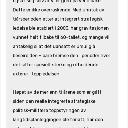
også i seg selv at vi er godt på vei tilbake.
Dette er ikke overraskende. Med unntak av
tiårsperioden etter at integrert strategisk
ledelse ble etablert i 2003, har gravitasjonen
vunnet helt tilbake til 60-tallet, og mange vil
antakelig si at det uansett er umulig å
beseire den – bare bremse den i perioder hvor
det sitter spesielt sterke og utholdende
aktører i toppledelsen.
I løpet av de mer enn ti årene som er gått
siden den reelle integrerte strategiske
politisk-militære toppstyringen av
langtidsplanleggingen ble forlatt, har den