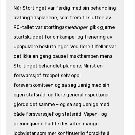
Når Stortinget var ferdig med sin behandling
av langtidsplanene, som frem til slutten av
90-tallet var stortings
meldinger
, gikk gjerne
startskuddet for omkamper og trenering av
upopulære beslutninger. Ved flere tilfeller var
det ikke en gang pause i maktkampen mens
Stortinget behandlet planene. Minst en
forsvarssjef troppet selv opp i
forsvarskomiteen og sa seg uenig med sin
egen statsråd, og flere generalinspektører
gjorde det samme – og sa seg uenige med
både forsvarssjef og statsråd! Våpen- og
grenmiljøene hadde dessuten mange
lobbyister som mer kontinuerlig forsøkte å