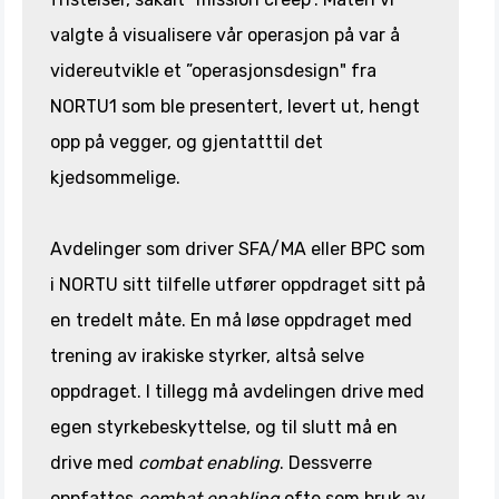
valgte å visualisere vår operasjon på var å
videreutvikle et ”operasjonsdesign" fra
NORTU1 som ble presentert, levert ut, hengt
opp på vegger, og gjentatttil det
kjedsommelige.
Avdelinger som driver SFA/MA eller BPC som
i NORTU sitt tilfelle utfører oppdraget sitt på
en tredelt måte. En må løse oppdraget med
trening av irakiske styrker, altså selve
oppdraget. I tillegg må avdelingen drive med
egen styrkebeskyttelse, og til slutt må en
drive med
combat enabling
. Dessverre
oppfattes
combat enabling
ofte som bruk av