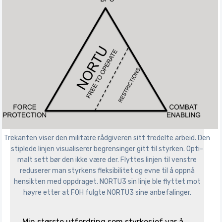
Trekanten viser den militære rådgiveren sitt tredelte arbeid. Den
stiplede linjen visualiserer begrensinger gitt til styrken. Opti-
malt sett bør den ikke være der. Flyttes linjen til venstre
reduserer man styrkens fleksibilitet og evne til å oppnå
hensikten med oppdraget. NORTU3 sin linje ble flyttet mot
høyre etter at FOH fulgte NORTU3 sine anbefalinger.
Min største utfordring som styrkesjef var å