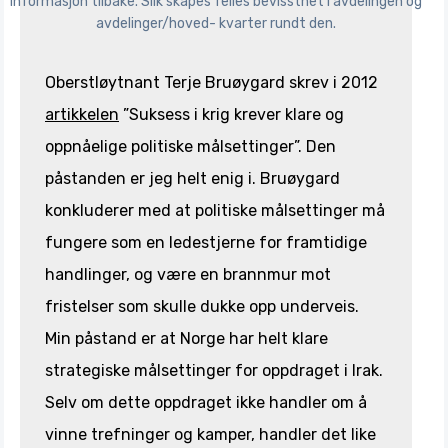
informasjon tilbake. Slik skapes felles bevissthet i avdelingen og
avdelinger/hoved- kvarter rundt den.
Oberstløytnant Terje Bruøygard skrev i 2012
artikkelen
”Suksess i krig krever klare og
oppnåelige politiske målsettinger”. Den
påstanden er jeg helt enig i. Bruøygard
konkluderer med at politiske målsettinger må
fungere som en ledestjerne for framtidige
handlinger, og være en brannmur mot
fristelser som skulle dukke opp underveis.
Min påstand er at Norge har helt klare
strategiske målsettinger for oppdraget i Irak.
Selv om dette oppdraget ikke handler om å
vinne trefninger og kamper, handler det like