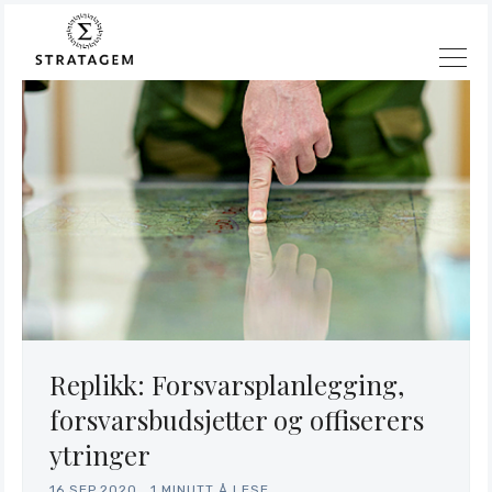
Søk
Stratagem
Replikk: Forsvarsplanlegging,
forsvarsbudsjetter og offiserers
ytringer
16.SEP.2020
.
1 MINUTT Å LESE