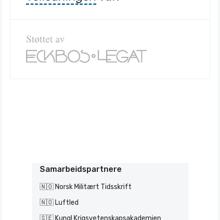
Samarbeidspartnere
🇳🇴 Norsk Militært Tidsskrift
🇳🇴 Luftled
🇸🇪 Kungl Krigsvetenskapsakademien