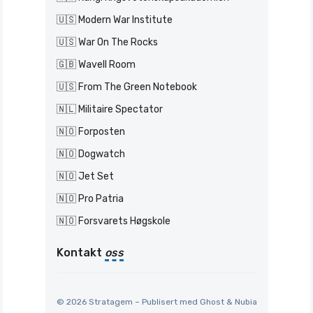
🇺🇸 Modern War Institute
🇺🇸 War On The Rocks
🇬🇧 Wavell Room
🇺🇸 From The Green Notebook
🇳🇱 Militaire Spectator
🇳🇴 Forposten
🇳🇴 Dogwatch
🇳🇴 Jet Set
🇳🇴 Pro Patria
🇳🇴 Forsvarets Høgskole
Kontakt
oss
© 2026 Stratagem – Publisert med
Ghost
&
Nubia