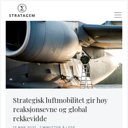
Strategisk luftmobilitet gir høy
reaksjonsevne og global
rekkevidde
Søk
12.MAR.2021
.
7 MINUTTER Å LESE