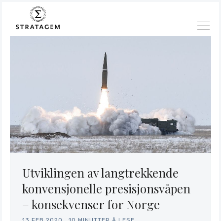
Utviklingen av langtrekkende
konvensjonelle presisjonsvåpen
– konsekvenser for Norge
13.FEB.2020
.
10 MINUTTER Å LESE