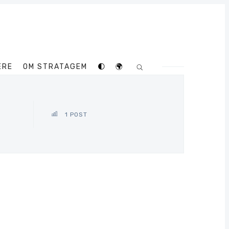
ERE
OM STRATAGEM
🌓
🌍
1 POST