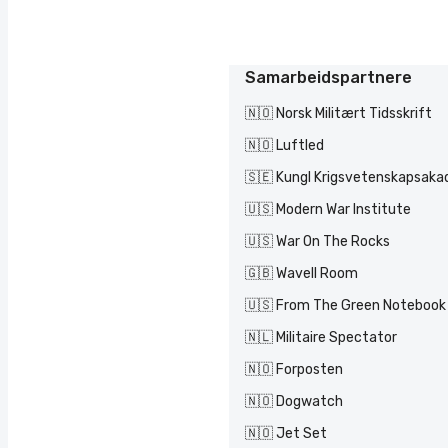
Samarbeidspartnere
🇳🇴 Norsk Militært Tidsskrift
🇳🇴 Luftled
🇸🇪 Kungl Krigsvetenskapsak
🇺🇸 Modern War Institute
🇺🇸 War On The Rocks
🇬🇧 Wavell Room
🇺🇸 From The Green Notebook
🇳🇱 Militaire Spectator
🇳🇴 Forposten
🇳🇴 Dogwatch
🇳🇴 Jet Set