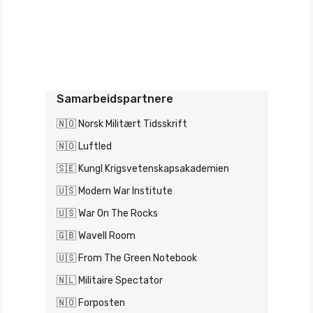
Samarbeidspartnere
🇳🇴 Norsk Militært Tidsskrift
🇳🇴 Luftled
🇸🇪 Kungl Krigsvetenskapsakademien
🇺🇸 Modern War Institute
🇺🇸 War On The Rocks
🇬🇧 Wavell Room
🇺🇸 From The Green Notebook
🇳🇱 Militaire Spectator
🇳🇴 Forposten