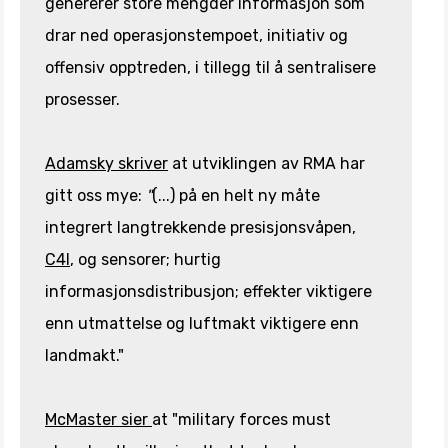
genererer store mengder informasjon som
drar ned operasjonstempoet, initiativ og
offensiv opptreden, i tillegg til å sentralisere
prosesser.
Adamsky skriver
at utviklingen av RMA har
gitt oss mye:
"
(...) på en helt ny måte
integrert langtrekkende presisjonsvåpen,
C4I
, og sensorer; hurtig
informasjonsdistribusjon; effekter viktigere
enn utmattelse og luftmakt viktigere enn
landmakt."
McMaster sier
at "military forces must