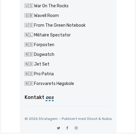
🇺🇸 War On The Rocks
🇬🇧 Wavell Room
🇺🇸 From The Green Notebook
🇳🇱 Militaire Spectator
🇳🇴 Forposten
🇳🇴 Dogwatch
🇳🇴 Jet Set
🇳🇴 Pro Patria
🇳🇴 Forsvarets Høgskole
Kontakt
oss
© 2026 Stratagem – Publisert med
Ghost
&
Nubia