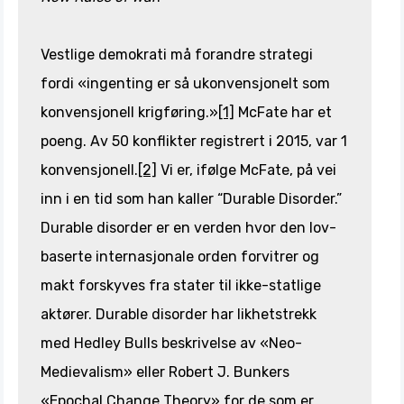
Vestlige demokrati må forandre strategi
fordi «ingenting er så ukonvensjonelt som
konvensjonell krigføring.»
[1]
McFate har et
poeng. Av 50 konflikter registrert i 2015, var 1
konvensjonell.
[2]
Vi er, ifølge McFate, på vei
inn i en tid som han kaller “Durable Disorder.”
Durable disorder er en verden hvor den lov-
baserte internasjonale orden forvitrer og
makt forskyves fra stater til ikke-statlige
aktører. Durable disorder har likhetstrekk
med Hedley Bulls beskrivelse av «Neo-
Medievalism» eller Robert J. Bunkers
«Epochal Change Theory» for de som er