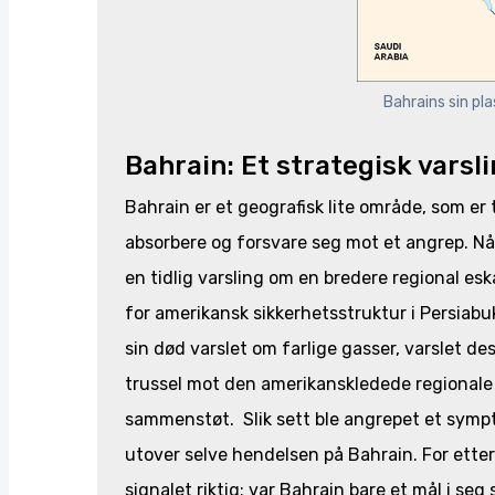
Bahrains sin pla
Bahrain: Et strategisk varsl
Bahrain er et geografisk lite område, som er 
absorbere og forsvare seg mot et angrep. Når
en tidlig varsling om en bredere regional es
for amerikansk sikkerhetsstruktur i Persiabuk
sin død varslet om farlige gasser, varslet d
trussel mot den amerikanskledede regionale o
sammenstøt. Slik sett ble angrepet et sympt
utover selve hendelsen på Bahrain. For ette
signalet riktig: var Bahrain bare et mål i seg