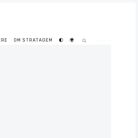
ERE
OM STRATAGEM
🌓
🌍