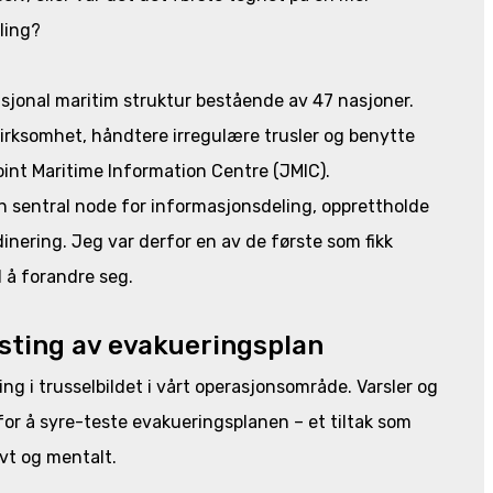
ling?
sjonal maritim struktur bestående av 47 nasjoner.
tvirksomhet, håndtere irregulære trusler og benytte
Joint Maritime Information Centre (JMIC).
n sentral node for informasjonsdeling, opprettholde
inering. Jeg var derfor en av de første som fikk
d å forandre seg.
esting av evakueringsplan
ng i trusselbildet i vårt operasjonsområde. Varsler og
for å syre-teste evakueringsplanen – et tiltak som
ivt og mentalt.