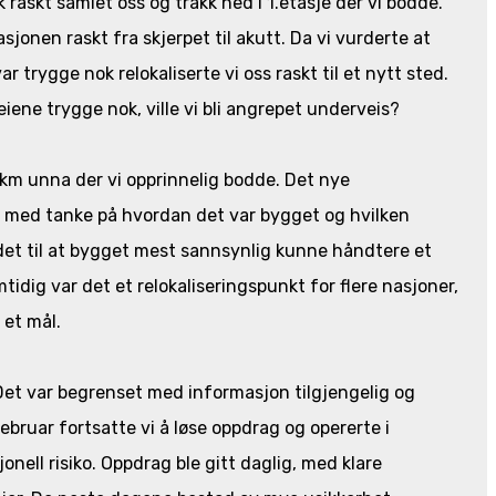
kk raskt samlet oss og trakk ned i 1.etasje der vi bodde.
sjonen raskt fra skjerpet til akutt. Da vi vurderte at
r trygge nok relokaliserte vi oss raskt til et nytt sted.
iene trygge nok, ville vi bli angrepet underveis?
 km unna der vi opprinnelig bodde. Det nye
er med tanke på hvordan det var bygget og hvilken
det til at bygget mest sannsynlig kunne håndtere et
idig var det et relokaliseringspunkt for flere nasjoner,
 et mål.
 Det var begrenset med informasjon tilgjengelig og
februar fortsatte vi å løse oppdrag og opererte i
nell risiko. Oppdrag ble gitt daglig, med klare