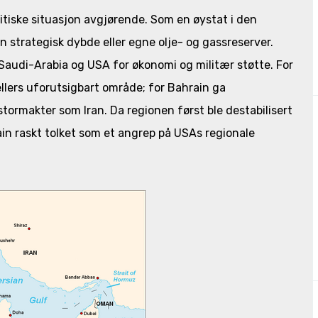
litiske situasjon avgjørende. Som en øystat i den
en strategisk dybde eller egne olje- og gassreserver.
 Saudi-Arabia og USA for økonomi og militær støtte. For
ellers uforutsigbart område; for Bahrain ga
stormakter som Iran. Da regionen først ble destabilisert
ain raskt tolket som et angrep på USAs regionale