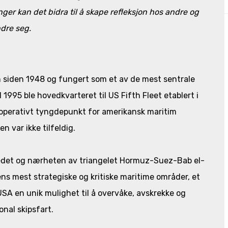
ger kan det bidra til å skape refleksjon hos andre og
dre seg.
in siden 1948 og fungert som et av de mest sentrale
1995 ble hovedkvarteret til US Fifth Fleet etablert i
operativt tyngdepunkt for amerikansk maritim
n var ikke tilfeldig.
redet og nærheten av triangelet Hormuz-Suez-Bab el-
ens mest strategiske og kritiske maritime områder, et
USA en unik mulighet til å overvåke, avskrekke og
onal skipsfart.