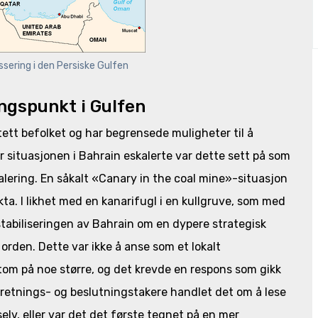
ssering i den Persiske Gulfen
ingspunkt i Gulfen
tett befolket og har begrensede muligheter til å
 situasjonen i Bahrain eskalerte var dette sett på som
kalering. En såkalt «Canary in the coal mine»-situasjon
ta. I likhet med en kanarifugl i en kullgruve, som med
estabiliseringen av Bahrain om en dypere strategisk
rden. Dette var ikke å anse som et lokalt
om på noe større, og det krevde en respons som gikk
rretnings- og beslutningstakere handlet det om å lese
 selv, eller var det det første tegnet på en mer