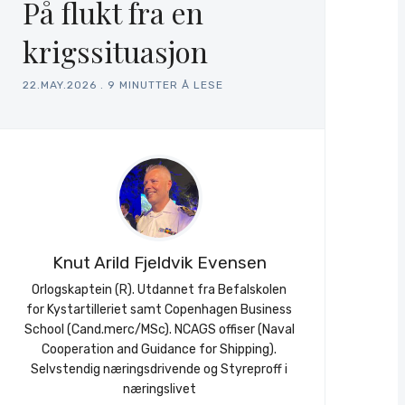
På flukt fra en
krigssituasjon
22.MAY.2026
.
9 MINUTTER Å LESE
Knut Arild Fjeldvik Evensen
Orlogskaptein (R). Utdannet fra Befalskolen
for Kystartilleriet samt Copenhagen Business
School (Cand.merc/MSc). NCAGS offiser (Naval
Cooperation and Guidance for Shipping).
Selvstendig næringsdrivende og Styreproff i
næringslivet