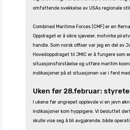
omfattende svekkelse av USAs regionale stil
Combined Maritime Forces (CMF) er en flerna
Oppdraget er å sikre sjøveier, motvirke pira
handle. Som norsk offiser var jeg en del av 
Hovedoppdraget til JMIC er å fungere som e
situasjonsforståelse og utføre maritim koord
indikasjoner på at situasjonen var i ferd me
Uken før 28.februar: styret
I ukene før angrepet opplevde vi en jevn økni
indikasjoner kom hyppigere. Vi besluttet der
skulle vise seg å bli avgjørende, både operat