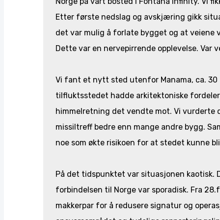
Norge på vårt bosted i Fontana Infinity. Vi fi
Etter første nedslag og avskjæring gikk situa
det var mulig å forlate bygget og at veiene va
Dette var en nervepirrende opplevelse. Var ve
Vi fant et nytt sted utenfor Manama, ca. 30
tilfluktsstedet hadde arkitektoniske fordel
himmelretning det vendte mot. Vi vurderte 
missiltreff bedre enn mange andre bygg. Samt
noe som økte risikoen for at stedet kunne bli
På det tidspunktet var situasjonen kaotisk.
forbindelsen til Norge var sporadisk. Fra 28.
makkerpar for å redusere signatur og operasjo