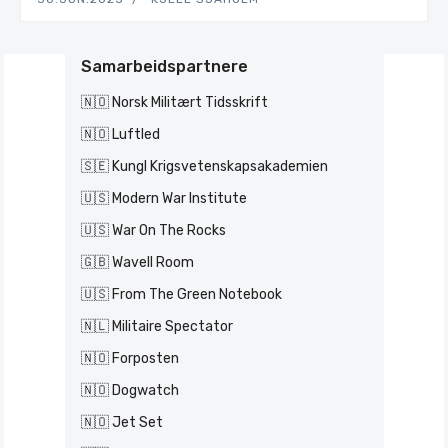
Samarbeidspartnere
🇳🇴 Norsk Militært Tidsskrift
🇳🇴 Luftled
🇸🇪 Kungl Krigsvetenskapsakademien
🇺🇸 Modern War Institute
🇺🇸 War On The Rocks
🇬🇧 Wavell Room
🇺🇸 From The Green Notebook
🇳🇱 Militaire Spectator
🇳🇴 Forposten
🇳🇴 Dogwatch
🇳🇴 Jet Set