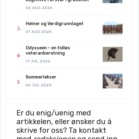
02.AUG.2026
Helner og Verdigrunnlaget
01.AUG.2026
Odysseen – en tidløs
veteranberetning
17.JUL.2026
Sommerlekser
06.JUL.2026
Er du enig/uenig med
artikkelen, eller ønsker du å
skrive for oss? Ta kontakt
med
redaksjonen
og send inn