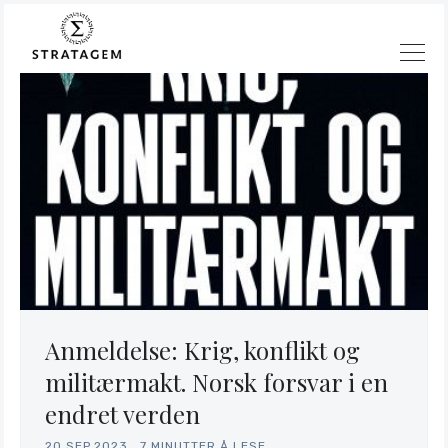
Anmeldelse: Krig, konflikt og
militærmakt. Norsk forsvar i en
Søk
endret verden
Stratagem
20.SEP.2023
.
7 MINUTTER Å LESE