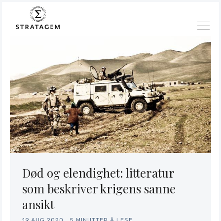
Død og elendighet: litteratur
Søk
som beskriver krigens sanne
Stratagem
ansikt
19.AUG.2020
.
5 MINUTTER Å LESE