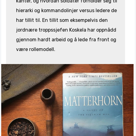
kanter, og hvordan soldater forholder seg til
hierarki og kommandolinjer versus ledere de
har tillit til. En tillit som eksempelvis den
jordnære troppssjefen Koskela har oppnådd
gjennom hardt arbeid og å lede fra front og
være rollemodell.