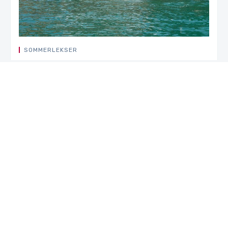
SOMMERLEKSER
Sommerlekser
06.JUL.2022
PHILIP MATLARY
CARL WALDEMAR WILHELMSEN
TOBIAS SNERTEN HOLTAN
JUNI VICTORIA NORDRUM