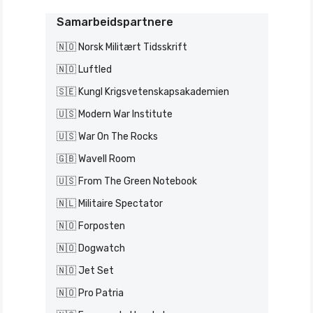
Samarbeidspartnere
🇳🇴 Norsk Militært Tidsskrift
🇳🇴 Luftled
🇸🇪 Kungl Krigsvetenskapsakademien
🇺🇸 Modern War Institute
🇺🇸 War On The Rocks
🇬🇧 Wavell Room
🇺🇸 From The Green Notebook
🇳🇱 Militaire Spectator
🇳🇴 Forposten
🇳🇴 Dogwatch
🇳🇴 Jet Set
🇳🇴 Pro Patria