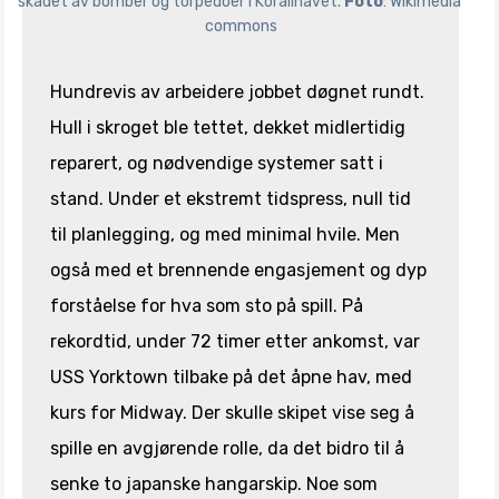
skadet av bomber og torpedoer i Korallhavet. 
Foto
: Wikimedia 
commons
Hundrevis av arbeidere jobbet døgnet rundt.
Hull i skroget ble tettet, dekket midlertidig
reparert, og nødvendige systemer satt i
stand. Under et ekstremt tidspress, null tid
til planlegging, og med minimal hvile. Men
også med et brennende engasjement og dyp
forståelse for hva som sto på spill. På
rekordtid, under 72 timer etter ankomst, var
USS Yorktown tilbake på det åpne hav, med
kurs for Midway. Der skulle skipet vise seg å
spille en avgjørende rolle, da det bidro til å
senke to japanske hangarskip. Noe som