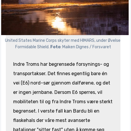
United States Marine Corps skyter med HIMARS, under Øvelse 
Formidable Shield. 
Foto
: Maiken Dignes / Forsvaret
Indre Troms har begrensede forsynings- og
transportakser. Det finnes egentlig bare én
vei (E6) nord–sør gjennom dalførene, og det
er ingen jernbane. Dersom E6 sperres, vil
mobiliteten til og fra Indre Troms være sterkt
begrenset. I verste fall kan Bardu bli en
flaskehals der våre mest avanserte
bataljoner "sitter fast" uten å komme seg