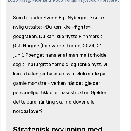
2025 i Haag, Nederland. 
Foto
: Torbjørn Kjosvold / Forsvaret
Som brigader Svenn Egil Nyberget Grøtte
nylig uttalte: «Du kan ikke «fighte»
geografien. Du kan ikke flytte Finnmark til
Øst-Norge» (Forsvarets forum, 2024, 21.
juni). Poenget hans er at man må forholde
seg til naturgitte forhold, og tenke nytt. Vi
kan ikke lenger basere oss utelukkende på
gamle mønstre – verken når det gjelder
personellpolitikk eller basestruktur. Gjelder
dette bare når ting skal nordover eller
nordøstover?
Strategisk nyvinning med