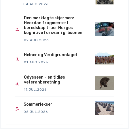
basestruktur 1990–2018
04.AUG.2026
Den mørklagte skjermen:
https://hdl.handle.net/10037/13681
Hvordan fragmentert
beredskap truer Norges
kognitive forsvar i gråsonen
Preliminary lessons in 
02.AUG.2026
conventional warfighting from Russia’s 
invasion of Ukraine: February–July 2022
Helner og Verdigrunnlaget
01.AUG.2026
https://static.rusi.org/special-
report-202207-ukraine-final-web_0.pdf
Odysseen – en tidløs
veteranberetning
17.JUL.2026
Sommerlekser
https://fhs.brage.unit.no/fhs-
06.JUL.2026
xmlui/bitstream/handle/11250/2990347/IF
S%20Insight%204_2022%20elektronisk%2
0vers.pdf?sequence=1