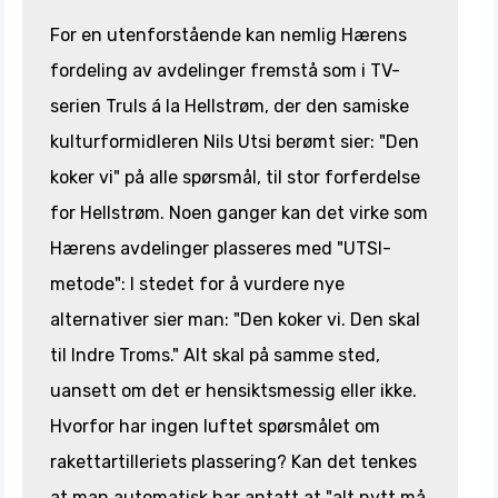
For en utenforstående kan nemlig Hærens
fordeling av avdelinger fremstå som i TV-
serien Truls á la Hellstrøm, der den samiske
kulturformidleren Nils Utsi berømt sier: "Den
koker vi" på alle spørsmål, til stor forferdelse
for Hellstrøm. Noen ganger kan det virke som
Hærens avdelinger plasseres med "UTSI-
metode": I stedet for å vurdere nye
alternativer sier man: "Den koker vi. Den skal
til Indre Troms." Alt skal på samme sted,
uansett om det er hensiktsmessig eller ikke.
Hvorfor har ingen luftet spørsmålet om
rakettartilleriets plassering? Kan det tenkes
at man automatisk har antatt at "alt nytt må