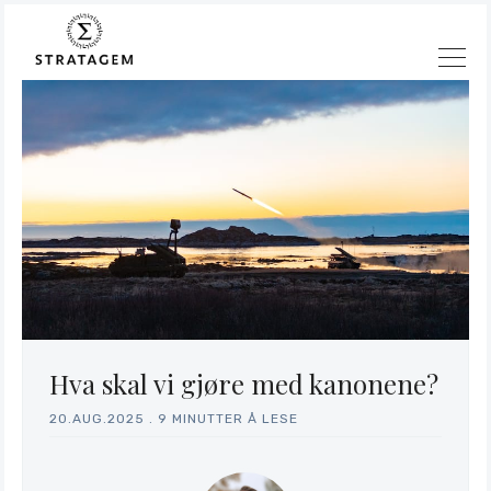
Hva skal vi gjøre med kanonene?
20.AUG.2025
.
9 MINUTTER Å LESE
Søk