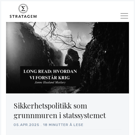
Sikkerhetspolitikk som
grunnmuren i statssystemet
05.APR.2025
.
18 MINUTTER Å LESE