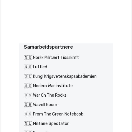
Samarbeidspartnere
🇳🇴 Norsk Militært Tidsskrift
🇳🇴 Luftled
🇸🇪 Kungl Krigsvetenskapsakademien
🇺🇸 Modern War Institute
🇺🇸 War On The Rocks
🇬🇧 Wavell Room
🇺🇸 From The Green Notebook
🇳🇱 Militaire Spectator