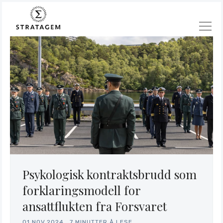
Psykologisk kontraktsbrudd som
Søk
forklaringsmodell for
Stratagem
ansattflukten fra Forsvaret
01.NOV.2024
.
7 MINUTTER Å LESE