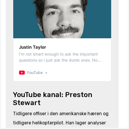
Justin Taylor
I’m not smart enough to ask the important
questions so I just ask the dumb ones. No
content on this channel is associated or
endorsed by the DoD For business
YouTube
inquiries/sponsorships:
justin.taylor@jmtsquaredmedia.com For video
collaborations: @formerlytalyor on instagram
YouTube kanal: Preston
Stewart
Tidligere offiser i den amerikanske hæren og
tidligere helikopterpilot. Han lager analyser