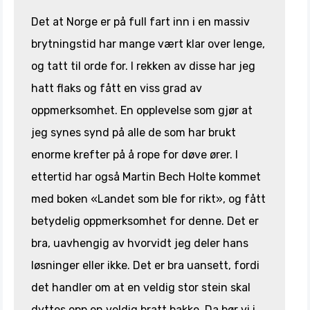
Det at Norge er på full fart inn i en massiv
brytningstid har mange vært klar over lenge,
og tatt til orde for. I rekken av disse har jeg
hatt flaks og fått en viss grad av
oppmerksomhet. En opplevelse som gjør at
jeg synes synd på alle de som har brukt
enorme krefter på å rope for døve ører. I
ettertid har også Martin Bech Holte kommet
med boken «Landet som ble for rikt», og fått
betydelig oppmerksomhet for denne. Det er
bra, uavhengig av hvorvidt jeg deler hans
løsninger eller ikke. Det er bra uansett, fordi
det handler om at en veldig stor stein skal
dyttes opp en veldig bratt bakke. Da bør vi i