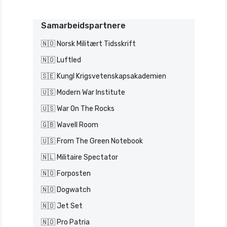
Samarbeidspartnere
🇳🇴 Norsk Militært Tidsskrift
🇳🇴 Luftled
🇸🇪 Kungl Krigsvetenskapsakademien
🇺🇸 Modern War Institute
🇺🇸 War On The Rocks
🇬🇧 Wavell Room
🇺🇸 From The Green Notebook
🇳🇱 Militaire Spectator
🇳🇴 Forposten
🇳🇴 Dogwatch
🇳🇴 Jet Set
🇳🇴 Pro Patria