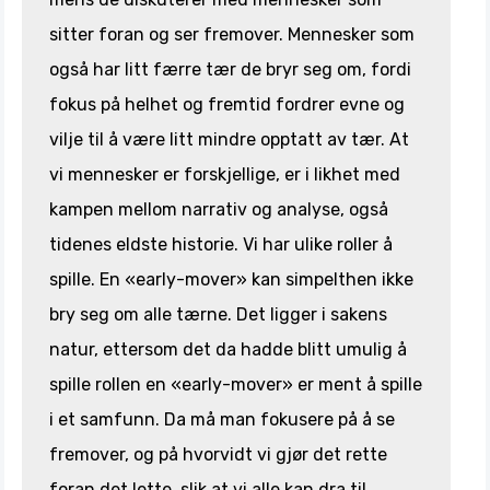
sitter foran og ser fremover. Mennesker som
også har litt færre tær de bryr seg om, fordi
fokus på helhet og fremtid fordrer evne og
vilje til å være litt mindre opptatt av tær. At
vi mennesker er forskjellige, er i likhet med
kampen mellom narrativ og analyse, også
tidenes eldste historie. Vi har ulike roller å
spille. En «early-mover» kan simpelthen ikke
bry seg om alle tærne. Det ligger i sakens
natur, ettersom det da hadde blitt umulig å
spille rollen en «early-mover» er ment å spille
i et samfunn. Da må man fokusere på å se
fremover, og på hvorvidt vi gjør det rette
foran det lette, slik at vi alle kan dra til