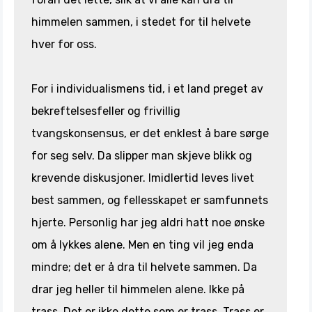
himmelen sammen, i stedet for til helvete
hver for oss.
For i individualismens tid, i et land preget av
bekreftelsesfeller og frivillig
tvangskonsensus, er det enklest å bare sørge
for seg selv. Da slipper man skjeve blikk og
krevende diskusjoner. Imidlertid leves livet
best sammen, og fellesskapet er samfunnets
hjerte. Personlig har jeg aldri hatt noe ønske
om å lykkes alene. Men en ting vil jeg enda
mindre; det er å dra til helvete sammen. Da
drar jeg heller til himmelen alene. Ikke på
trass. Det er ikke dette som er trass. Trass er