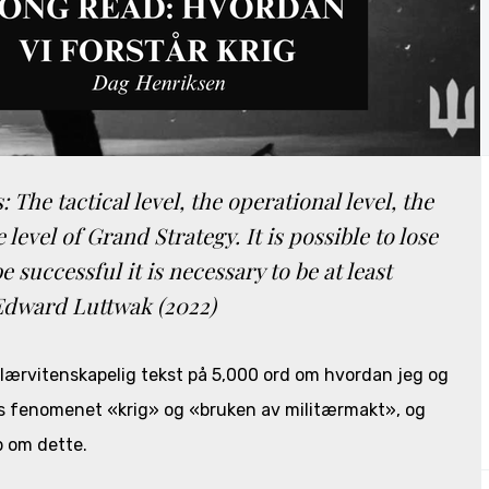
: The tactical level, the operational level, the
e level of Grand Strategy. It is possible to lose
be successful it is necessary to be at least
 Edward Luttwak (2022)
ulærvitenskapelig tekst på 5,000 ord om hvordan jeg og
ss fenomenet «krig» og «bruken av militærmakt», og
p om dette.