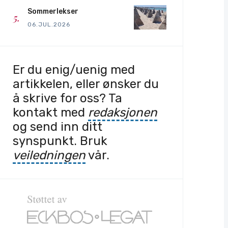
Sommerlekser
06.JUL.2026
Er du enig/uenig med
artikkelen, eller ønsker du
å skrive for oss? Ta
kontakt med
redaksjonen
og send inn ditt
synspunkt. Bruk
veiledningen
vår.