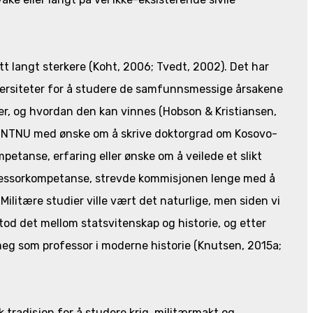
t langt sterkere (Koht, 2006; Tvedt, 2002). Det har
versiteter for å studere de samfunnsmessige årsakene
 er, og hvordan den kan vinnes (Hobson & Kristiansen,
et NTNU med ønske om å skrive doktorgrad om Kosovo-
mpetanse, erfaring eller ønske om å veilede et slikt
rofessorkompetanse, strevde kommisjonen lenge med å
Militære studier ville vært det naturlige, men siden vi
 stod det mellom statsvitenskap og historie, og etter
eg som professor i moderne historie (Knutsen, 2015a;
 tradisjon for å studere krig, militærmakt og