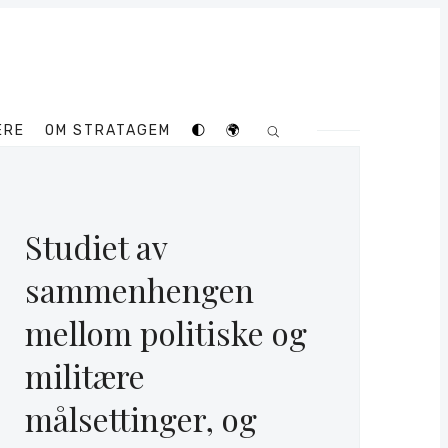
ERE
OM STRATAGEM
🌓
🌍
Studiet av
sammenhengen
mellom politiske og
militære
målsettinger, og