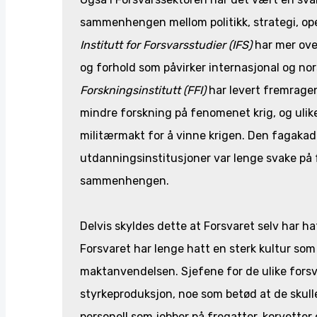
sammenhengen mellom politikk, strategi, ope
Institutt for Forsvarsstudier (IFS)
har mer over
og forhold som påvirker internasjonal og nor
Forskningsinstitutt (FFI)
har levert fremragen
mindre forskning på fenomenet krig, og ulik
militærmakt for å vinne krigen. Den fagaka
utdanningsinstitusjoner var lenge svake på
sammenhengen.
Delvis skyldes dette at Forsvaret selv har
Forsvaret har lenge hatt en sterk kultur so
maktanvendelsen. Sjefene for de ulike forsva
styrkeproduksjon, noe som betød at de skulle 
personell som jobber på fregatter, korvetter