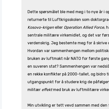
Dette spørsmålet ble med meg i to nye år i op
returnerte til Luftkrigsskolen som doktorgr
Kosovo-krigen
eller
Operation Allied Force
, 
sentrale militære virkemidlet, og det var før
verdenskrig. Jeg bestemte meg for å skrive
Hvordan var sammenhengen mellom politiske m
bruken av luftmakt når NATO for første gang i
en suveren stat? Sammenhengen var nedslåen
en rekke konflikter på 2000-tallet, og bidro t
utgangspunkt for å studere krig de påfølgend
militær
effekt
med bruk av luftmilitære virke
Min utvikling er tett vevd sammen med den