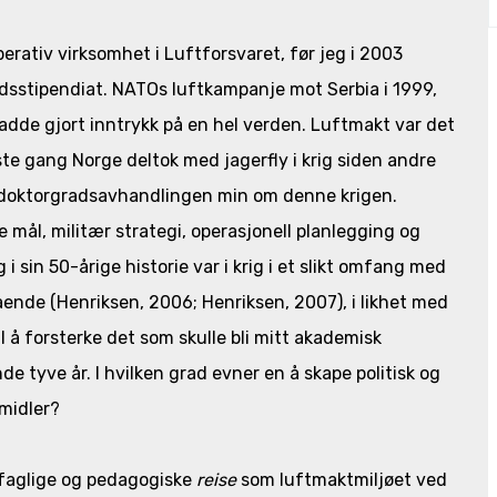
erativ virksomhet i Luftforsvaret, før jeg i 2003
adsstipendiat. NATOs luftkampanje mot Serbia i 1999,
hadde gjort inntrykk på en hel verden. Luftmakt var det
ste gang Norge deltok med jagerfly i krig siden andre
 doktorgradsavhandlingen min om denne krigen.
ål, militær strategi, operasjonell planlegging og
 sin 50-årige historie var i krig i et slikt omfang med
de (Henriksen, 2006; Henriksen, 2007), i likhet med
il å forsterke det som skulle bli mitt akademisk
e tyve år. I hvilken grad evner en å skape politisk og
midler?
 faglige og pedagogiske
reise
som luftmaktmiljøet ved