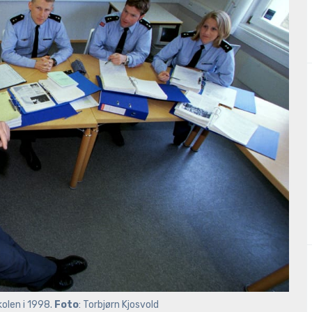
olen i 1998. 
Foto
: Torbjørn Kjosvold 