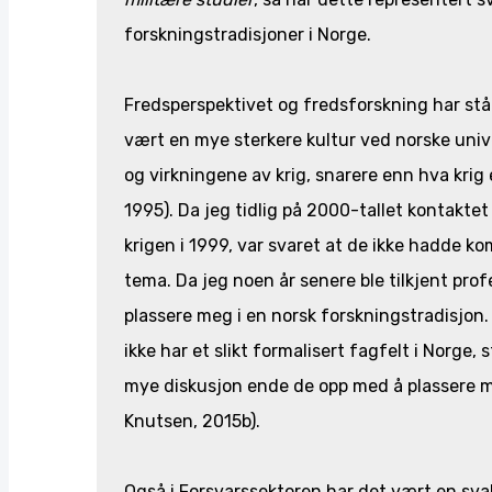
forskningstradisjoner i Norge.
Fredsperspektivet og fredsforskning har ståt
vært en mye sterkere kultur ved norske uni
og virkningene av krig, snarere enn hva krig
1995). Da jeg tidlig på 2000-tallet kontakt
krigen i 1999, var svaret at de ikke hadde ko
tema. Da jeg noen år senere ble tilkjent p
plassere meg i en norsk forskningstradisjon. 
ikke har et slikt formalisert fagfelt i Norge,
mye diskusjon ende de opp med å plassere m
Knutsen, 2015b).
Også i Forsvarssektoren har det vært en svak