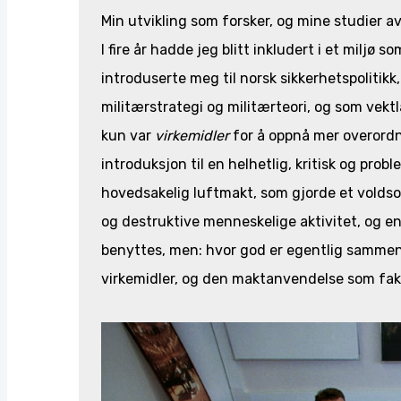
Min utvikling som forsker, og mine studier av
I fire år hadde jeg blitt inkludert i et milj
introduserte meg til norsk sikkerhetspolitikk
militærstrategi og militærteori, og som vekt
kun var
virkemidler
for å oppnå mer overordne
introduksjon til en helhetlig, kritisk og pro
hovedsakelig luftmakt, som gjorde et voldso
og destruktive menneskelige aktivitet, og e
benyttes, men: hvor god er egentlig samme
virkemidler, og den maktanvendelse som fak