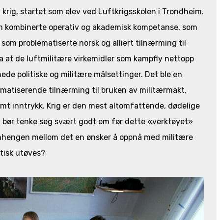
 krig, startet som elev ved Luftkrigsskolen i Trondheim.
ø som kombinerte operativ og akademisk kompetanse, som
, som problematiserte norsk og alliert tilnærming til
la at de luftmilitære virkemidler som kampfly nettopp
de politiske og militære målsettinger. Det ble en
blematiserende tilnærming til bruken av militærmakt,
mt inntrykk. Krig er den mest altomfattende, dødelige
n bør tenke seg svært godt om før dette «verktøyet»
nhengen mellom det en ønsker å oppnå med militære
tisk utøves?