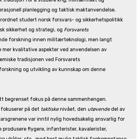
rasjonell planlegging og taktisk maktanvendelse.
ordnet studert norsk forsvars- og sikkerhetspolitikk
sk sikkerhet og strategi, og
Forsvarets
de forskning innen militærteknologi, men langt
e mer kvalitative aspekter ved anvendelsen av
demiske tradisjonen ved Forsvarets
 forskning og utvikling av kunnskap om denne
 hatt begrenset fokus på denne sammenhengen.
m fokuserer på det
taktiske
nivået, den
utøvende
del av
rsgrenene var inntil nylig hovedsakelig ansvarlig for
produsere flygere, infanterister, kavalerister,
 og ubåter, etc., med best mulig taktisk fagkompetanse.