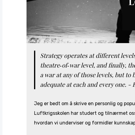
Strategy operates at different levels
theatre‑of‑war level, and finally, th
a war at any of those levels, but to 
adequate at each and every one. -
Jeg er bedt om å skrive en personlig og pop
Luftkrigsskolen har studert og tilnærmet o
hvordan vi underviser og formidler kunnska