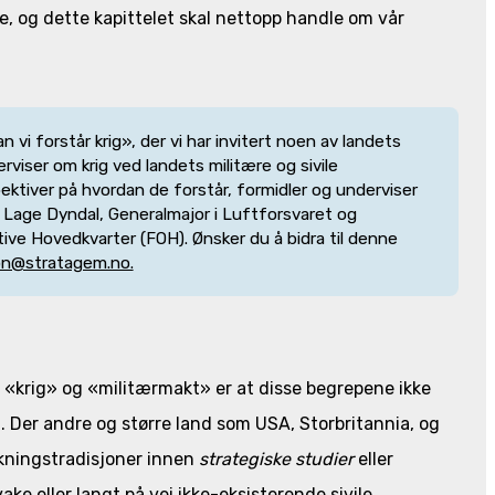
e, og dette kapittelet skal nettopp handle om vår
 vi forstår krig», der vi har invitert noen av landets
iser om krig ved landets militære og sivile
pektiver på hvordan de forstår, formidler og underviser
ert Lage Dyndal, Generalmajor i Luftforsvaret og
e Hovedkvarter (FOH). Ønsker du å bidra til denne
on@stratagem.no.
å «krig» og «militærmakt» er at disse begrepene ikke
t. Der andre og større land som USA, Storbritannia, og
rskningstradisjoner innen
strategiske studier
eller
ake eller langt på vei ikke-eksisterende sivile