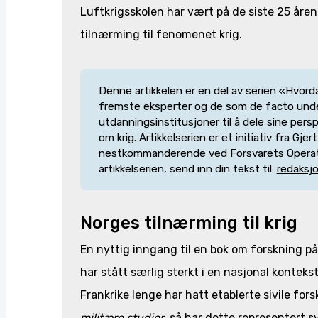
Luftkrigsskolen har vært på de siste 25 åren
tilnærming til fenomenet krig.
Denne artikkelen er en del av serien «Hvordan
fremste eksperter og de som de facto underv
utdanningsinstitusjoner til å dele sine pers
om krig. Artikkelserien er et initiativ fra Gj
nestkommanderende ved Forsvarets Operativ
artikkelserien, send inn din tekst til:
redaksj
Norges tilnærming til krig
En nyttig inngang til en bok om forskning p
har stått særlig sterkt i en nasjonal konteks
Frankrike lenge har hatt etablerte sivile fo
militære studier
, så har dette representert sv