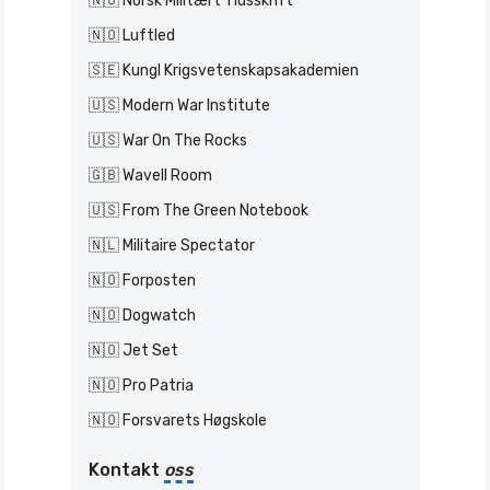
🇳🇴 Norsk Militært Tidsskrift
🇳🇴 Luftled
🇸🇪 Kungl Krigsvetenskapsakademien
🇺🇸 Modern War Institute
🇺🇸 War On The Rocks
🇬🇧 Wavell Room
🇺🇸 From The Green Notebook
🇳🇱 Militaire Spectator
🇳🇴 Forposten
🇳🇴 Dogwatch
🇳🇴 Jet Set
🇳🇴 Pro Patria
🇳🇴 Forsvarets Høgskole
Kontakt
oss