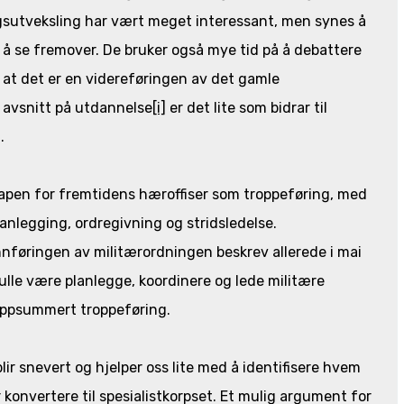
ngsutveksling har vært meget interessant, men synes å
å se fremover. De bruker også mye tid på å debattere
il at det er en videreføringen av det gamle
 avsnitt på utdannelse
[i]
er det lite som bidrar til
.
kapen for fremtidens hæroffiser som troppeføring, med
nlegging, ordregivning og stridsledelse.
nføringen av militærordningen beskrev allerede i mai
ulle være planlegge, koordinere og lede militære
 oppsummert troppeføring.
lir snevert og hjelper oss lite med å identifisere hvem
konvertere til spesialistkorpset. Et mulig argument for