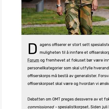
D
agens offiserer er stort sett spesialis
muligheten til å innføre et offiserskor
Forum
og fremhevet at fokuset bør være innf
personellkategorier som skal utfylle hverandr
offiserskorps må bestå av generalister. Fors
offiserskorpset skal være og hvordan vi ønsk
Debatten om OMT preges dessverre av et foku
commissioned –
spesialistkorpset
.
Siden juli