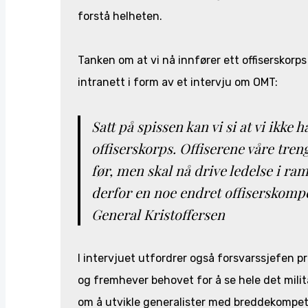
forstå helheten.
Tanken om at vi nå innfører ett offiserskorp
intranett i form av et intervju om OMT:
Satt på spissen kan vi si at vi ikke 
offiserskorps. Offiserene våre tren
før, men skal nå drive ledelse i r
derfor en noe endret offiserskom
General Kristoffersen
I intervjuet utfordrer også forsvarssjefen p
og fremhever behovet for å se hele det mi
om å utvikle generalister med breddekompet