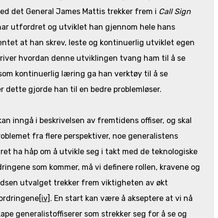
ed det General James Mattis trekker frem i
Call Sign
r utfordret og utviklet han gjennom hele hans
ntet at han skrev, leste og kontinuerlig utviklet egen
kriver hvordan denne utviklingen tvang ham til å se
m kontinuerlig læring ga han verktøy til å se
r dette gjorde han til en bedre problemløser.
n inngå i beskrivelsen av fremtidens offiser, og skal
roblemet fra flere perspektiver, noe generalistens
ret ha håp om å utvikle seg i takt med de teknologiske
dringene som kommer, må vi definere rollen, kravene og
endsen utvalget trekker frem viktigheten av økt
fordringene
[iv]
. En start kan være å akseptere at vi nå
kape generalistoffiserer som strekker seg for å se og