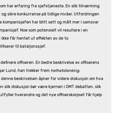
som har erfaring fra sjefstjeneste. En slik tilnærming
vt og sikre konkurranse på tidlige nivåer. Utfordringen
le kompanisjefen har blitt sett og målt mer i samsvar
anisjef. Noe som potensielt vil resultere i en
i ikke får hentet ut effekten av de to
iserer til bataljonssjef.
å definere offiseren. En bedre beskrivelse av offiserens
ngar Lund, han trekker frem
helhetstenking
,
, denne beskrivelsen åpner for videre diskusjon om hva
n slik diskusjon bør være kjernen i OMT debatten, slik
tfyller hverandre og det nye offiserskorpset får hjelp