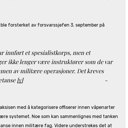
s ble forsterket av forsvarssjefen 3. september på
har innført et spesialistkorps, men et
ger ikke lenger være instruktører som de var
ammen av militære operasjoner. Det kreves
petanse
[v]
-
raksisen med å kategorisere offiserer innen våpenarter
litære systemet. Noe som kan sammenlignes med tanken
anse innen militære fag. Videre understrekes det at