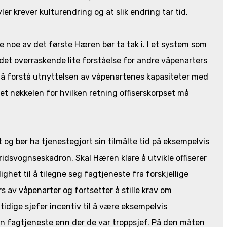
r krever kulturendring og at slik endring tar tid.
 noe av det første Hæren bør ta tak i. I et system som
et overraskende lite forståelse for andre våpenarters
 å forstå utnyttelsen av våpenartenes kapasiteter med
 det nøkkelen for hvilken retning offiserskorpset må
 og bør ha tjenestegjort sin tilmålte tid på eksempelvis
idsvognseskadron. Skal Hæren klare å utvikle offiserer
het til å tilegne seg fagtjeneste fra forskjellige
rs av våpenarter og fortsetter å stille krav om
mtidige sjefer incentiv til å være eksempelvis
fagtjeneste enn der de var troppsjef. På den måten