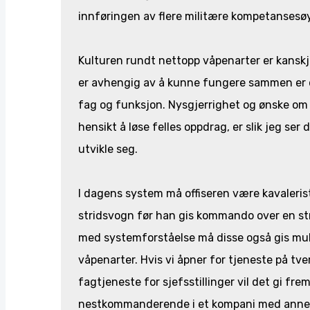
innføringen av flere militære kompetansesøyle
Kulturen rundt nettopp våpenarter er kanskje
er avhengig av å kunne fungere sammen er d
fag og funksjon. Nysgjerrighet og ønske om
hensikt å løse felles oppdrag, er slik jeg ser
utvikle seg.
I dagens system må offiseren være kavalerist
stridsvogn før han gis kommando over en str
med systemforståelse må disse også gis mulig
våpenarter. Hvis vi åpner for tjeneste på tve
fagtjeneste for sjefsstillinger vil det gi fre
nestkommanderende i et kompani med annen 