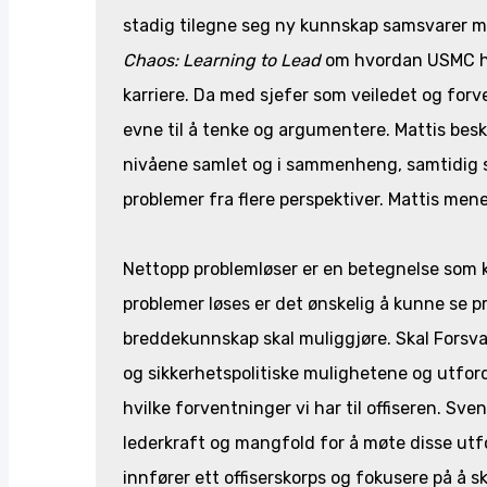
stadig tilegne seg ny kunnskap samsvarer m
Chaos: Learning to Lead
om hvordan USMC ha
karriere. Da med sjefer som veiledet og forve
evne til å tenke og argumentere. Mattis bes
nivåene samlet og i sammenheng, samtidig so
problemer fra flere perspektiver. Mattis mene
Nettopp problemløser er en betegnelse som ka
problemer løses er det ønskelig å kunne se p
breddekunnskap skal muliggjøre. Skal Forsva
og sikkerhetspolitiske mulighetene og utfor
hvilke forventninger vi har til offiseren. Sv
lederkraft og mangfold for å møte disse ut
innfører ett offiserskorps og fokusere på å s