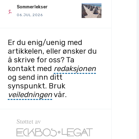
Sommerlekser
06.JUL.2026
Er du enig/uenig med
artikkelen, eller ønsker du
å skrive for oss? Ta
kontakt med
redaksjonen
og send inn ditt
synspunkt. Bruk
veiledningen
vår.