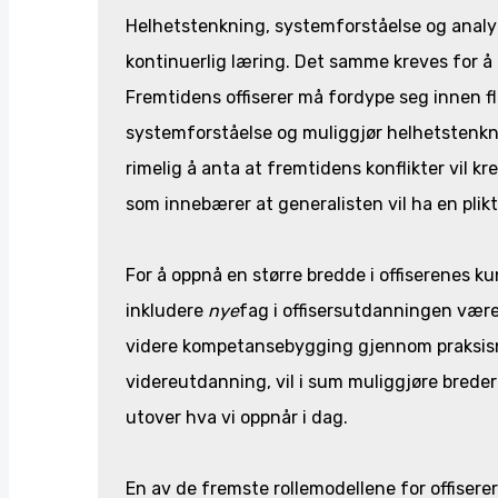
Helhetstenkning, systemforståelse og analy
kontinuerlig læring. Det samme kreves for å
Fremtidens offiserer må fordype seg innen fl
systemforståelse og muliggjør helhetstenkni
rimelig å anta at fremtidens konflikter vil k
som innebærer at generalisten vil ha en plikt
For å oppnå en større bredde i offiserenes k
inkludere
nye
fag i offisersutdanningen vær
videre kompetansebygging gjennom praksisnær
videreutdanning, vil i sum muliggjøre breder
utover hva vi oppnår i dag.
En av de fremste rollemodellene for offiserer