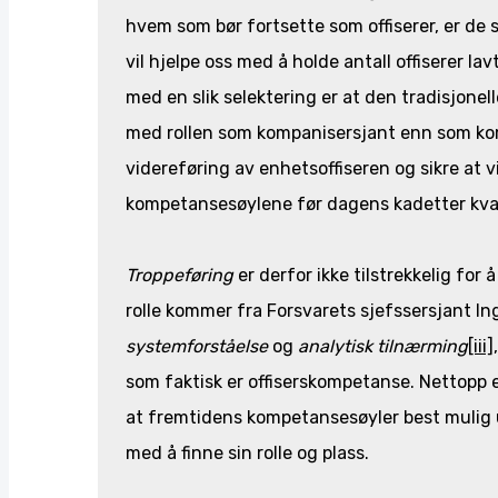
hvem som bør fortsette som offiserer, er de 
vil hjelpe oss med å holde antall offiserer la
med en slik selektering er at den tradisjonel
med rollen som kompanisersjant enn som komp
videreføring av enhetsoffiseren og sikre at v
kompetansesøylene før dagens kadetter kvalif
Troppeføring
er derfor ikke tilstrekkelig for 
rolle kommer fra Forsvarets sjefssersjant I
systemforståelse
og
analytisk tilnærming
[iii]
som faktisk er offiserskompetanse. Nettopp e
at fremtidens kompetansesøyler best mulig u
med å finne sin rolle og plass.