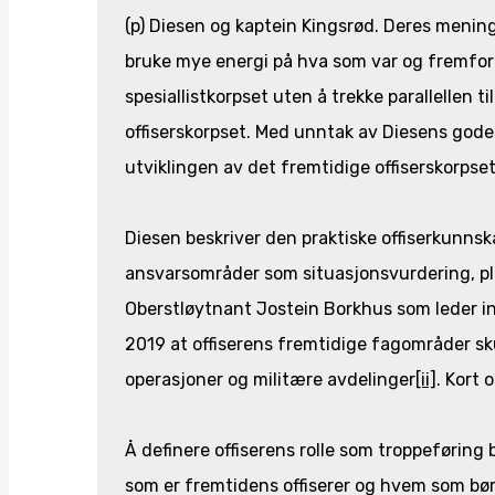
(p) Diesen og kaptein Kingsrød. Deres meni
bruke mye energi på hva som var og fremfor 
spesiallistkorpset uten å trekke parallellen t
offiserskorpset. Med unntak av Diesens gode
utviklingen av det fremtidige offiserskorpset
Diesen beskriver den praktiske offiserkunns
ansvarsområder som situasjonsvurdering, pla
Oberstløytnant Jostein Borkhus som leder in
2019 at offiserens fremtidige fagområder sk
operasjoner og militære avdelinger
[ii]
. Kort
Å definere offiserens rolle som troppeføring b
som er fremtidens offiserer og hvem som bør 