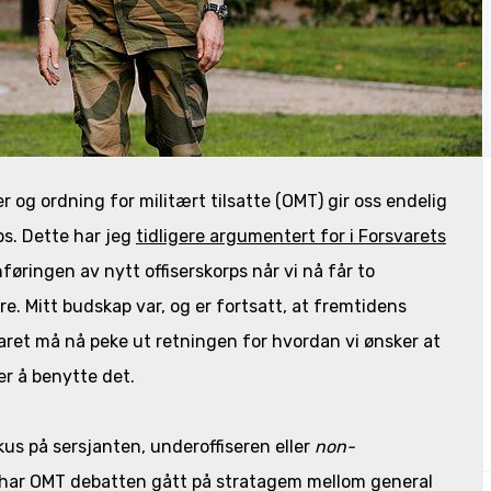
ter og ordning for militært tilsatte (OMT) gir oss endelig
ps. Dette har jeg
tidligere argumentert for i Forsvarets
øringen av nytt offiserskorps når vi nå får to
e. Mitt budskap var, og er fortsatt, at fremtidens
varet må nå peke ut retningen for hvordan vi ønsker at
er å benytte det.
s på sersjanten, underoffiseren eller
non-
 har OMT debatten gått på stratagem mellom general