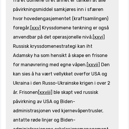
fra et domene til et annet er tanken at alle
påvirkningsmiddel samkjøres inn i sfæren
hvor hovedengasjementet (kraftsamlingen)
foregår.
[xxv]
Kryssdomene tenkning er også
anvendbar på det operasjonelle nivå.
[xxvi]
Russisk kryssdomenestrategi kan iht
Adamsky ha som hensikt å skape en frisone
for manøvrering med egne våpen.
[xxvii]
Den
kan sies å ha vært vellykket overfor USA og
Ukraina i den Russo-Ukrainske krigen i over 2
år. Frisonen
[xxviii]
ble skapt ved russisk
påvirkning av USA og Biden-
administrasjonen ved kjernevåpentrusler,
antatte røde linjer og Biden-