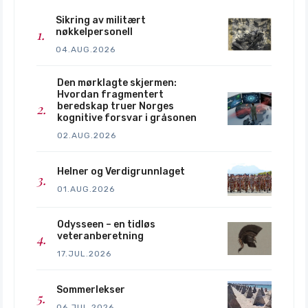
Sikring av militært
[iv]
Russian political 
nøkkelpersonell
war – moving beyond the hybrid. 
04.AUG.2026
Putin’s 
war against Ukraine
Den mørklagte skjermen:
Hvordan fragmentert
beredskap truer Norges
[v]
kognitive forsvar i gråsonen
The Problem with Strategy as Problem-
02.AUG.2026
Solving
Helner og Verdigrunnlaget
01.AUG.2026
https://www.militarystrategymagazine.co
m/article/the-problem-with-strategy-as-
problem-solving/
Odysseen – en tidløs
veteranberetning
[vi]
Military Strategy 
17.JUL.2026
and the Political Dynamics of War
Sommerlekser
06.JUL.2026