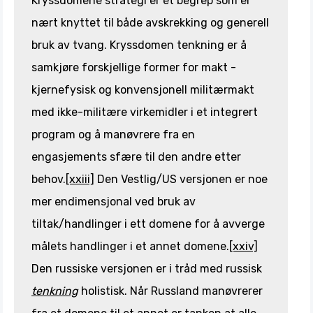
Kryssdomene strategi er et begrep som er
nært knyttet til både avskrekking og generell
bruk av tvang. Kryssdomen tenkning er å
samkjøre forskjellige former for makt -
kjernefysisk og konvensjonell militærmakt
med ikke-militære virkemidler i et integrert
program og å manøvrere fra en
engasjements sfære til den andre etter
behov.
[xxiii]
Den Vestlig/US versjonen er noe
mer endimensjonal ved bruk av
tiltak/handlinger i ett domene for å avverge
målets handlinger i et annet domene.
[xxiv]
Den russiske versjonen er i tråd med russisk
tenkning
holistisk. Når Russland manøvrerer