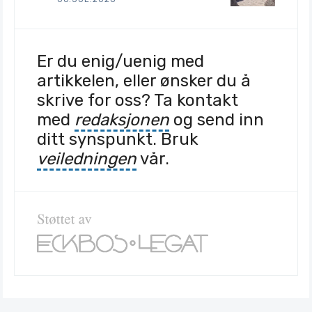
https://www.militarystrategymagazine.co
m/article/military-strategy-and-the-
political-dynamics-of-war/
Er du enig/uenig med
[vii]
artikkelen, eller ønsker du å
Spotlight on the Shadow War: Inside 
skrive for oss? Ta kontakt
Russia’s Attacks on NATO Territory
med
redaksjonen
og send inn
https://www.csce.gov/publications/spotlig
ht-on-the-shadow-war-inside-russias-
ditt synspunkt. Bruk
attacks-on-nato-territory/
veiledningen
vår.
[viii]
’Om kriget’
[ix]
[x]
On the 