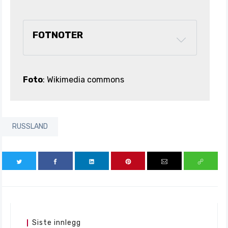
FOTNOTER
[i]
Crimea 
and Russia’s Strategic Overhaul.
Foto
: Wikimedia commons
[ii]
RUSSLAND
https://www.themoscowtimes.com/2025/
01/20/us-leadership-is-essential-to-
fight-russias-covert-war-on-the-west-
a87668
[iii]
Siste innlegg