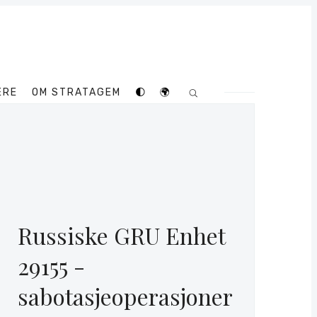
ERE
OM STRATAGEM
🌓
🌍
Russiske GRU Enhet
29155 -
sabotasjeoperasjoner