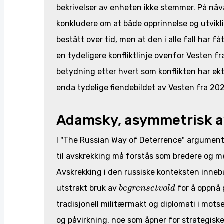
bekrivelser av enheten ikke stemmer. På nåvæ
konkludere om at både opprinnelse og utvikl
bestått over tid, men at den i alle fall har 
en tydeligere konfliktlinje ovenfor Vesten fra
betydning etter hvert som konflikten har øk
enda tydelige fiendebildet av Vesten fra 202
Adamsky, asymmetrisk a
I "The Russian Way of Deterrence" argument
til avskrekking må forstås som bredere og m
Avskrekking i den russiske konteksten inneb
b
e
g
r
e
n
s
e
t
v
o
l
d
utstrakt bruk av
for å oppnå p
b
e
g
r
e
n
s
e
t
v
o
l
d
tradisjonell militærmakt og diplomati i mots
og påvirkning, noe som åpner for strategisk