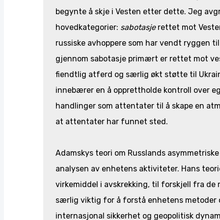
begynte å skje i Vesten etter dette. Jeg avg
hovedkategorier:
sabotasje
rettet mot Vest
russiske avhoppere som har vendt ryggen til 
gjennom sabotasje primært er rettet mot ves
fiendtlig atferd og særlig økt støtte til Ukr
innebærer en å opprettholde kontroll over eg
handlinger som attentater til å skape en at
at attentater har funnet sted.
Adamskys teori om Russlands asymmetriske kr
analysen av enhetens aktiviteter. Hans teor
virkemiddel i avskrekking, til forskjell fra d
særlig viktig for å forstå enhetens metoder
internasjonal sikkerhet og geopolitisk dyna