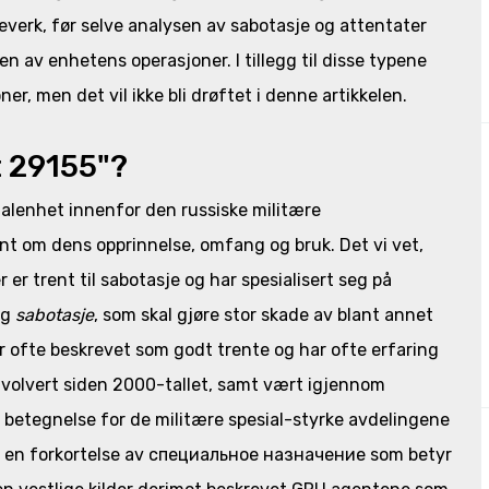
everk, før selve analysen av sabotasje og attentater
n av enhetens operasjoner. I tillegg til disse typene
r, men det vil ikke bli drøftet i denne artikkelen.
t 29155"?
alenhet innenfor den russiske militære
ent om dens opprinnelse, omfang og bruk. Det vi vet,
 er trent til sabotasje og har spesialisert seg på
og
sabotasje
, som skal gjøre stor skade av blant annet
 ofte beskrevet som godt trente og har ofte erfaring
involvert siden 2000-tallet, samt vært igjennom
 betegnelse for de militære spesial-styrke avdelingene
er en forkortelse av специальное назначение som betyr