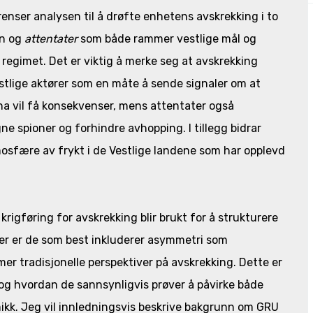
renser analysen til å drøfte enhetens avskrekking i to
en og
attentater
som både rammer vestlige mål og
regimet. Det er viktig å merke seg at avskrekking
tlige aktører som en måte å sende signaler om at
aina vil få konsekvenser, mens attentater også
ne spioner og forhindre avhopping. I tillegg bidrar
mosfære av frykt i de Vestlige landene som har opplevd
igføring for avskrekking blir brukt for å strukturere
ier er de som best inkluderer asymmetri som
e mer tradisjonelle perspektiver på avskrekking. Dette er
 og hvordan de sannsynligvis prøver å påvirke både
mikk. Jeg vil innledningsvis beskrive bakgrunn om GRU