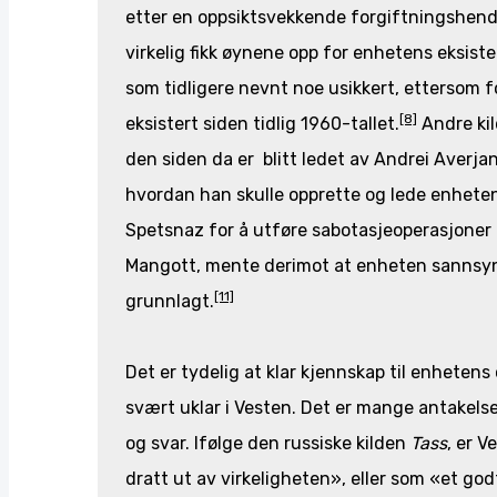
etter en oppsiktsvekkende forgiftningshendel
virkelig fikk øynene opp for enhetens eksist
som tidligere nevnt noe usikkert, ettersom f
[8]
eksistert siden tidlig 1960-tallet.
Andre kil
den siden da er blitt ledet av Andrei Averjano
hvordan han skulle opprette og lede enhete
Spetsnaz for å utføre sabotasjeoperasjoner 
Mangott, mente derimot at enheten sannsynl
[11]
grunnlagt.
Det er tydelig at klar kjennskap til enhete
svært uklar i Vesten. Det er mange antakelser,
og svar. Ifølge den russiske kilden
Tass
, er V
dratt ut av virkeligheten», eller som «et godt