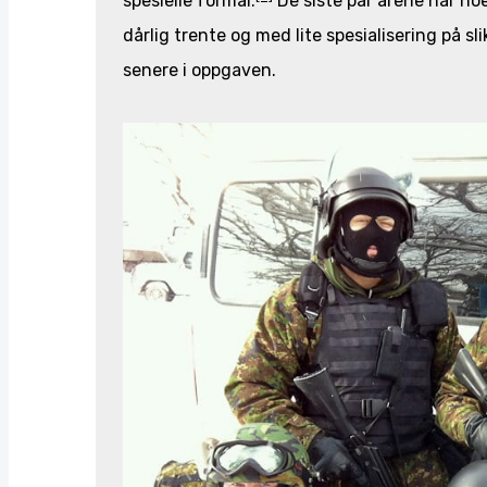
spesielle formål.
De siste par årene har no
dårlig trente og med lite spesialisering på 
senere i oppgaven.