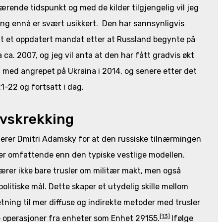
rende tidspunkt og med de kilder tilgjengelig vil jeg
ing ennå er svært usikkert. Den har sannsynligvis
fått et oppdatert mandat etter at Russland begynte på
 ca. 2007, og jeg vil anta at den har fått gradvis økt
t med angrepet på Ukraina i 2014, og senere etter det
1-22 og fortsatt i dag.
vskrekking
erer Dmitri Adamsky for at den russiske tilnærmingen
er omfattende enn den typiske vestlige modellen.
ærer ikke bare trusler om militær makt, men også
olitiske mål. Dette skaper et utydelig skille mellom
etning til mer diffuse og indirekte metoder med trusler
[13]
e operasjoner fra enheter som Enhet 29155.
Ifølge