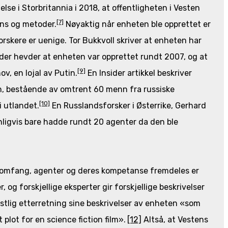
se i Storbritannia i 2018, at offentligheten i Vesten
[7]
ens og metoder.
Nøyaktig når enheten ble opprettet er
orskere er uenige. Tor Bukkvoll skriver at enheten har
der hevder at enheten var opprettet rundt 2007, og at
[9]
v, en lojal av Putin.
En Insider artikkel beskriver
n, bestående av omtrent 60 menn fra russiske
[10]
i utlandet.
En Russlandsforsker i Østerrike, Gerhard
igvis bare hadde rundt 20 agenter da den ble
ns omfang, agenter og deres kompetanse fremdeles er
 og forskjellige eksperter gir forskjellige beskrivelser
estlig etterretning sine beskrivelser av enheten «som
 plot for en science fiction film».
[12]
Altså, at Vestens