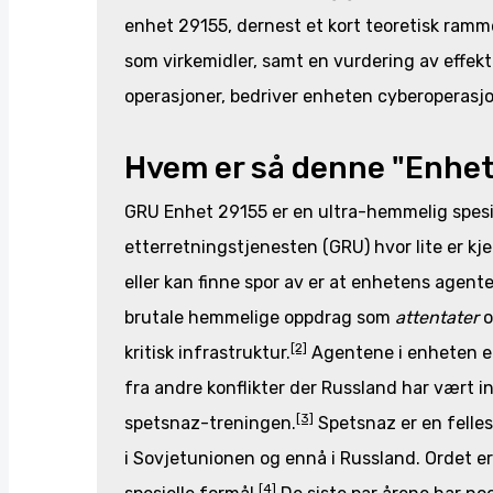
enhet 29155, dernest et kort teoretisk ramm
som virkemidler, samt en vurdering av effekte
operasjoner, bedriver enheten cyberoperasjone
Hvem er så denne "Enhe
GRU Enhet 29155 er en ultra-hemmelig spesi
etterretningstjenesten (GRU) hvor lite er kj
eller kan finne spor av er at enhetens agenter
brutale hemmelige oppdrag som
attentater
[2]
kritisk infrastruktur.
Agentene i enheten er
fra andre konflikter der Russland har vært 
[3]
spetsnaz-treningen.
Spetsnaz er en felles
i Sovjetunionen og ennå i Russland. Ordet 
[4]