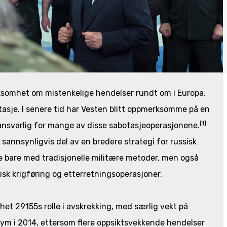
rksomhet om mistenkelige hendelser rundt om i Europa,
otasje. I senere tid har Vesten blitt oppmerksomme på en
[1]
ansvarlig for mange av disse sabotasjeoperasjonene.
r sannsynligvis del av en bredere strategi for russisk
ke bare med tradisjonelle militære metoder, men også
k krigføring og etterretningsoperasjoner.
het 29155s rolle i avskrekking, med særlig vekt på
ym i 2014, ettersom flere oppsiktsvekkende hendelser