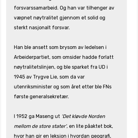
forsvarssamarbeid. Og han var tilhenger av
væpnet nøytralitet gjennom et solid og
sterkt nasjonalt forsvar.
Han ble ansett som brysom av ledelsen i
Arbeiderpartiet, som omsider hadde forlatt
nøytralitetslinjen, og ble sparket fra UD i
1945 av Trygve Lie, som da var
utenriksminister og som året etter ble FNs
første generalsekretær.
I 1952 ga Maseng ut
‘Det kløvde Norden
mellom de store stater’
, en lite påaktet bok,
hvor han gir en leksjon i hvordan geografi,