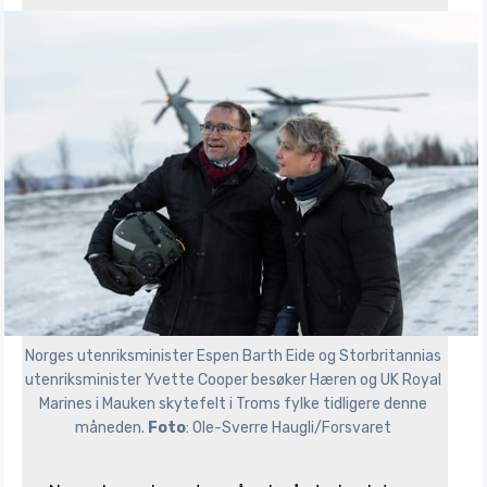
Norges utenriksminister Espen Barth Eide og Storbritannias 
utenriksminister Yvette Cooper besøker Hæren og UK Royal 
Marines i Mauken skytefelt i Troms fylke tidligere denne 
måneden. 
Foto
: Ole-Sverre Haugli/Forsvaret 