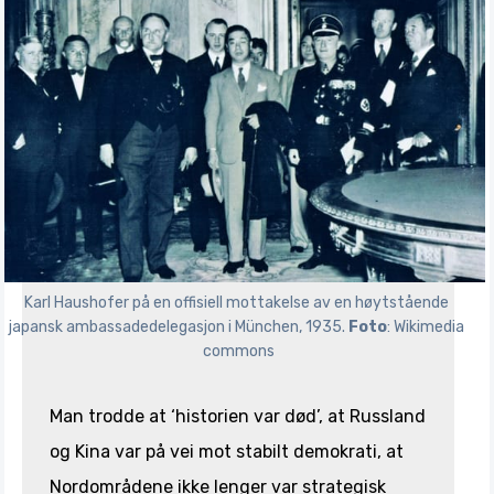
Karl Haushofer på en offisiell mottakelse av en høytstående 
japansk ambassadedelegasjon i München, 1935. 
Foto
: Wikimedia 
commons
Man trodde at ‘historien var død’, at Russland
og Kina var på vei mot stabilt demokrati, at
Nordområdene ikke lenger var strategisk