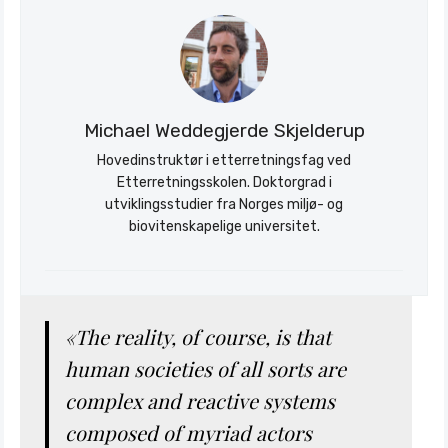
Michael Weddegjerde Skjelderup
Hovedinstruktør i etterretningsfag ved
Etterretningsskolen. Doktorgrad i
utviklingsstudier fra Norges miljø- og
biovitenskapelige universitet.
«The reality, of course, is that
human societies of all sorts are
Søk
complex and reactive systems
Stratagem
composed of myriad actors