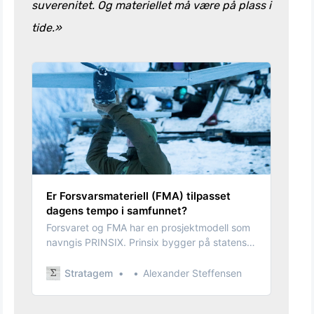
suverenitet. Og materiellet må være på plass i
tide.»
Er Forsvarsmateriell (FMA) tilpasset
dagens tempo i samfunnet?
Forsvaret og FMA har en prosjektmodell som
navngis PRINSIX. Prinsix bygger på statens
prosjektmodell samt at Prinsix er basert på
det beste fra to prosjektverdener. Den ene
Stratagem
Alexander Steffensen
prosjektverdenen er Project Management
Body of Knowledge fra PMI. Den andre