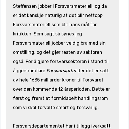
verdenen er PRINCE2. Krydderet på toppen
Steffensen jobber i Forsvarsmateriell, og da
er forsvarsspesifikk prosjektmetode
tilrettelagt for prosessene
er det kanskje naturlig at det blir nettopp
Forsvarsmateriell som blir hans mål for
kritikken. Som sagt så synes jeg
Forsvarsmateriell jobber veldig bra med sin
omstilling, og det gjør resten av sektoren
også. For å gjøre forsvarssektoren i stand til
å gjennomføre
Forsvarsløftet
der det er satt
av hele 1635 milliarder kroner til Forsvaret
over den kommende 12 årsperioden. Dette er
først og fremt et formidabelt handlingsrom
som vi skal forvalte smart og forsvarlig.
Forsvarsdepartementet har i tillegg iverksatt