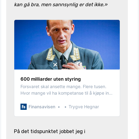
kan gå bra, men sannsynlig er det ikke.»
600 milliarder uten styring
Forsvaret skal ansette mange. Flere tusen.
Hvor mange vil ha kompetanse til å kjøpe inn
skip for 100 milliarder kroner? skriver Trygve
Hegnar i lederen.
Finansavisen
Trygve Hegnar
På det tidspunktet jobbet jeg i