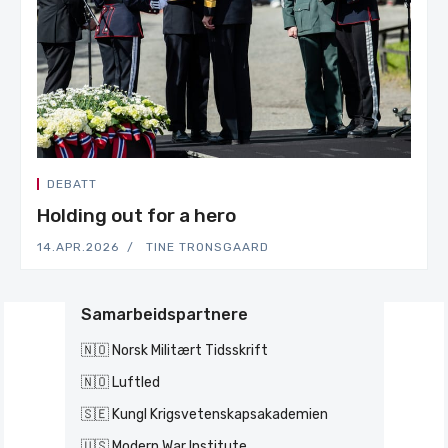
DEBATT
Holding out for a hero
14.APR.2026
TINE TRONSGAARD
Samarbeidspartnere
🇳🇴 Norsk Militært Tidsskrift
🇳🇴 Luftled
🇸🇪 Kungl Krigsvetenskapsakademien
🇺🇸 Modern War Institute