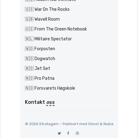
🇺🇸 War On The Rocks
🇬🇧 Wavell Room
🇺🇸 From The Green Notebook
🇳🇱 Militaire Spectator
🇳🇴 Forposten
🇳🇴 Dogwatch
🇳🇴 Jet Set
🇳🇴 Pro Patria
🇳🇴 Forsvarets Høgskole
Kontakt
oss
© 2026 Stratagem – Publisert med
Ghost
&
Nubia