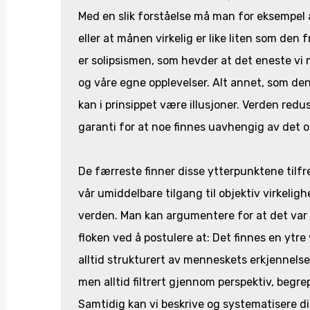
Med en slik forståelse må man for eksempel 
eller at månen virkelig er like liten som de
er solipsismen, som hevder at det eneste vi m
og våre egne opplevelser. Alt annet, som den
kan i prinsippet være illusjoner. Verden redu
garanti for at noe finnes uavhengig av det o
De færreste finner disse ytterpunktene tilfr
vår umiddelbare tilgang til objektiv virkeli
verden. Man kan argumentere for at det var
floken ved å postulere at: Det finnes en ytre
alltid strukturert av menneskets erkjennelses
men alltid filtrert gjennom perspektiv, begr
Samtidig kan vi beskrive og systematisere d