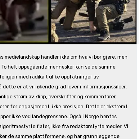
ns medielandskap handler ikke om hva vi bør gjøre, men
d. To helt oppegående mennesker kan se de samme
te igjen med radikalt ulike oppfatninger av
å dette er at vi i økende grad lever i informasjonssiloer.
nlige strøm av klipp, overskrifter og kommentarer,
merer for engasjement, ikke presisjon. Dette er ekstremt
opper ikke ved landegrensene. Også i Norge hentes
lgoritmestyrte flater, ikke fra redaktørstyrte medier. Vi
ruker de samme plattformene, og har grunnleggende