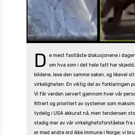
D
e mest fastlåste diskusjonene i dage
om hva som i det hele tatt har skjed
bildene, lese den samme saken, og likevel sit
virkeligheten. En viktig del av forklaringen p
Vi får verden servert gjennom hver vår perso
filtrert og prioritert av systemer som maksi
tydelig i USA akkurat nå, men tendensen st
stadig mer av vår virkelighetsforståelse fra a
er med andre ord ikke immune i Norge; vi b