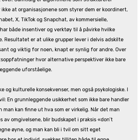
 ikke at organisasjonene som styrer dem er koordinert,
abet, X, TikTok og Snapchat, av kommersielle,
 har både insentiver og verktøy til å påvirke hvilke
 Resultatet er at ulike grupper lever i delvis adskilte
ant og viktig for noen, knapt er synlig for andre. Over
tsoppfatninger hvor alternative perspektiver ikke bare
leggende uforståelige.
e og kulturelle konsekvenser, men også psykologiske. I
 tvil: En grunnleggende usikkerhet som ikke bare handler
 man kan finne ut hva som er virkelig. Når det man
es av omgivelsene, blir budskapet i praksis «don’t
 egne øyne, og man kan bli i tvil om sitt eget
re hos et individ, svekkes tilliten både til egne