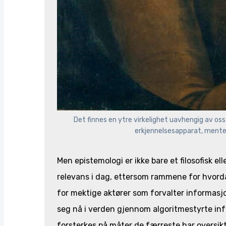
Det finnes en ytre virkelighet uavhengig av oss,
erkjennelsesapparat, mente
Men epistemologi er ikke bare et filosofisk e
relevans i dag, ettersom rammene for hvorda
for mektige aktører som forvalter informasj
seg nå i verden gjennom algoritmestyrte inf
forsterkes på måter de færreste har oversik