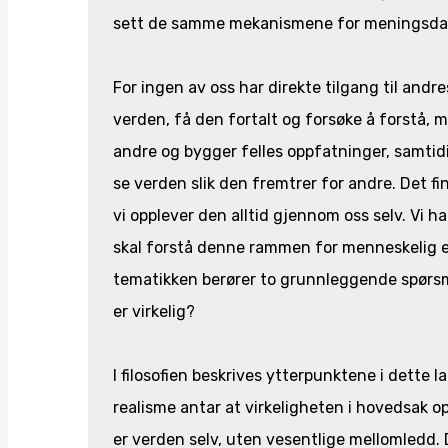
sett de samme mekanismene for meningsda
For ingen av oss har direkte tilgang til andr
verden, få den fortalt og forsøke å forstå, me
andre og bygger felles oppfatninger, samtidig
se verden slik den fremtrer for andre. Det fi
vi opplever den alltid gjennom oss selv. Vi
skal forstå denne rammen for menneskelig erf
tematikken berører to grunnleggende spørsmå
er virkelig?
I filosofien beskrives ytterpunktene i dette 
realisme antar at virkeligheten i hovedsak opp
er verden selv, uten vesentlige mellomledd. 