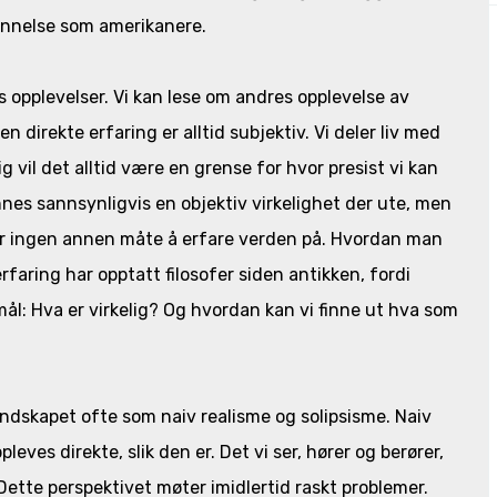
nnelse som amerikanere.
es opplevelser. Vi kan lese om andres opplevelse av
n direkte erfaring er alltid subjektiv. Vi deler liv med
 vil det alltid være en grense for hvor presist vi kan
nnes sannsynligvis en objektiv virkelighet der ute, men
 har ingen annen måte å erfare verden på. Hvordan man
aring har opptatt filosofer siden antikken, fordi
l: Hva er virkelig? Og hvordan kan vi finne ut hva som
landskapet ofte som naiv realisme og solipsisme. Naiv
leves direkte, slik den er. Det vi ser, hører og berører,
Dette perspektivet møter imidlertid raskt problemer.