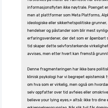
informasjonsflyten ikke nøytrale. Poenget er
men at plattformer som Meta Platforms, Alph
ideologiske eller sikkerhetspolitiske grunner,
hendelser og påstander som blir mest synlige.
erfaringsverdener, der det som er åpenbart s
tid skaper dette selvforsterkende virkelighe
avvises, men etter hvert kan fremstå grunn
Denne fragmenteringen har ikke bare politisk
klinisk psykologi har vi begrepet epistemisk
om hva som er virkelig, men også om hvordan
selv oppfatter over tid avfeies eller omskriv
believe your lying eyes,» altså: ikke tro dine
erkjennelsesgrunnlag. Når slik tvil får domine