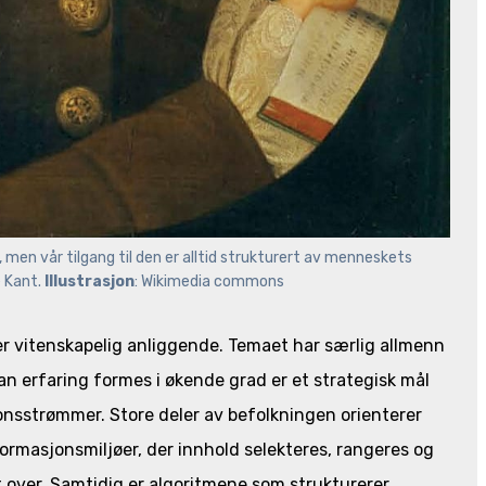
 men vår tilgang til den er alltid strukturert av menneskets 
 Kant. 
Illustrasjon
: Wikimedia commons
ller vitenskapelig anliggende. Temaet har særlig allmenn
n erfaring formes i økende grad er et strategisk mål
onsstrømmer. Store deler av befolkningen orienterer
ormasjonsmiljøer, der innhold selekteres, rangeres og
t over. Samtidig er algoritmene som strukturerer