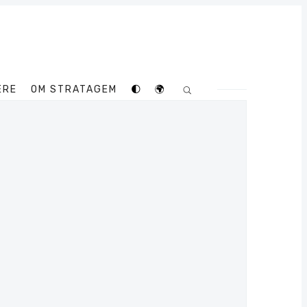
ERE
OM STRATAGEM
🌓
🌍