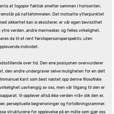
anta at togspor faktisk smelter sammen i horisonten,
n fremstår på nattehimmelen. Det motsatte ytterpunktet
ed sikkerhet kan si eksisterer, er vår egen bevissthet
 ytre verden, andre mennesker, og felles virkelighet,
seres da til et rent førstepersonsperspektiv, uten
pplevende individet.
edsstillende over tid. Den ene posisjonen overvurderer
ghet, den andre undergraver selve muligheten for en delt
 Immanuel Kant som best nøstet opp denne filosofiske
 virkelighet uavhengig av oss, men vår tilgang til den er
apparat. Vi opplever altså ikke verden «rå» slik den er,
eper, perseptuelle begrensninger og fortolkningsrammer.
isse strukturene for opplevelse på en måte som gjør oss